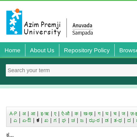
Home
About Us
Repository Policy
Brows
A-P
|
अ
|
आ
|
इ-ऋ
|
ए
|
ऐ-औ
|
क
|
ख-ख़
|
ग
|
घ
|
च
|
ज
|
ज़-
|
ಎ
|
ಏ-ಔ
|
ಕ
|
ಖ
|
ಗ
|
ಘ
|
ಚ
|
ಜ
|
ಝ-ಠ
|
ಡ
|
ತ-ಥ
|
ದ
|
ಕ...