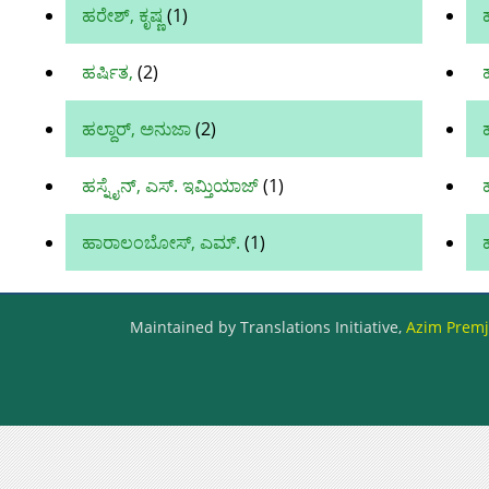
ಹರೇಶ್, ಕೃಷ್ಣ
(1)
ಹ
ಹರ್ಷಿತ,
(2)
ಹಲ್ದಾರ್, ಅನುಜಾ
(2)
ಹಸ್ನೈನ್, ಎಸ್. ಇಮ್ತಿಯಾಜ್
(1)
ಹಾರಾಲಂಬೋಸ್, ಎಮ್.
(1)
Maintained by Translations Initiative,
Azim Premji