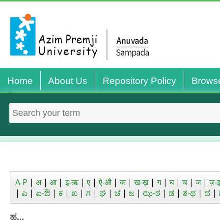
Home
About Us
Repository Policy
Brows
A-P
|
अ
|
आ
|
इ-ऋ
|
ए
|
ऐ-औ
|
क
|
ख-ख़
|
ग
|
घ
|
च
|
ज
|
ज़-
|
ಎ
|
ಏ-ಔ
|
ಕ
|
ಖ
|
ಗ
|
ಘ
|
ಚ
|
ಜ
|
ಝ-ಠ
|
ಡ
|
ತ-ಥ
|
ದ
|
ಹ...