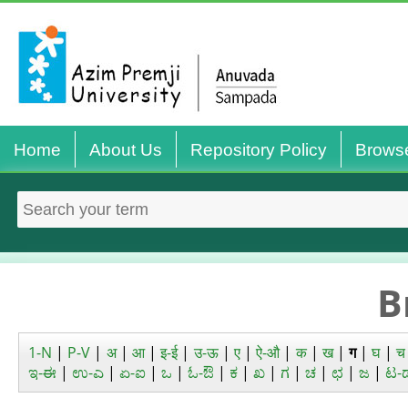
Home
About Us
Repository Policy
Brows
B
1-N
|
P-V
|
अ
|
आ
|
इ-ई
|
उ-ऊ
|
ए
|
ऐ-औ
|
क
|
ख
|
ग
|
घ
|
च
ಇ-ಈ
|
ಉ-ಎ
|
ಏ-ಐ
|
ಒ
|
ಓ-ಔ
|
ಕ
|
ಖ
|
ಗ
|
ಚ
|
ಛ
|
ಜ
|
ಟ-