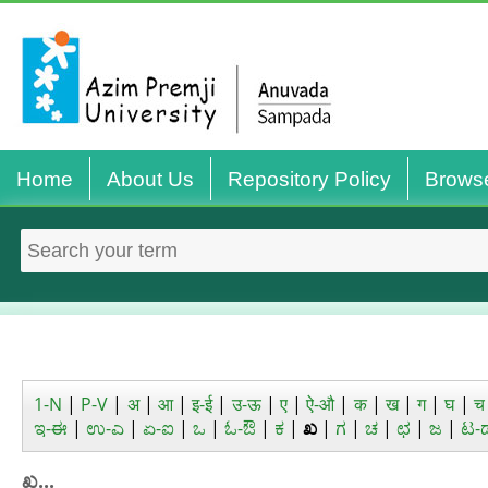
Home
About Us
Repository Policy
Brows
1-N
|
P-V
|
अ
|
आ
|
इ-ई
|
उ-ऊ
|
ए
|
ऐ-औ
|
क
|
ख
|
ग
|
घ
|
च
ಇ-ಈ
|
ಉ-ಎ
|
ಏ-ಐ
|
ಒ
|
ಓ-ಔ
|
ಕ
|
ಖ
|
ಗ
|
ಚ
|
ಛ
|
ಜ
|
ಟ-
ಖ...