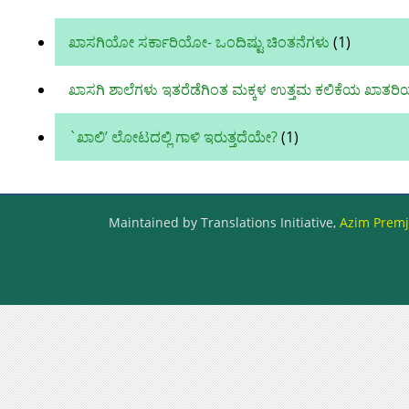
ಖಾಸಗಿಯೋ ಸರ್ಕಾರಿಯೋ- ಒಂದಿಷ್ಟು ಚಿಂತನೆಗಳು
(1)
ಖಾಸಗಿ ಶಾಲೆಗಳು ಇತರೆಡೆಗಿಂತ ಮಕ್ಕಳ ಉತ್ತಮ ಕಲಿಕೆಯ ಖಾತರಿಯ
`ಖಾಲಿ’ ಲೋಟದಲ್ಲಿ ಗಾಳಿ ಇರುತ್ತದೆಯೇ?
(1)
Maintained by Translations Initiative,
Azim Premji