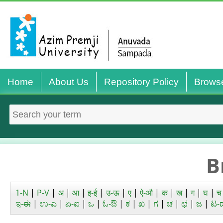
Home
About Us
Repository Policy
Brows
B
1-N
|
P-V
|
अ
|
आ
|
इ-ई
|
उ-ऊ
|
ए
|
ऐ-औ
|
क
|
ख
|
ग
|
घ
|
च
ಇ-ಈ
|
ಉ-ಎ
|
ಏ-ಐ
|
ಒ
|
ಓ-ಔ
|
ಕ
|
ಖ
|
ಗ
|
ಚ
|
ಛ
|
ಜ
|
ಟ-