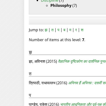
Discipline
(7)
Philosophy
(7)
Jump to:
झ
|
त
|
प
|
ब
|
म
|
र
|
श
Number of items at this level:
7
.
झ
झा, अविनाश
(2015)
वैज्ञानिक दृष्टिकोण का दार्शनिक पुनर
त
त्रिपाठी, राधावल्लभ
(2016)
अभिनव हैं अभिनव : दसवीं सदी
प
पाण्डेय, राकेश
(2016)
भारतीय आधुनिकता और पूर्व-पक्ष क