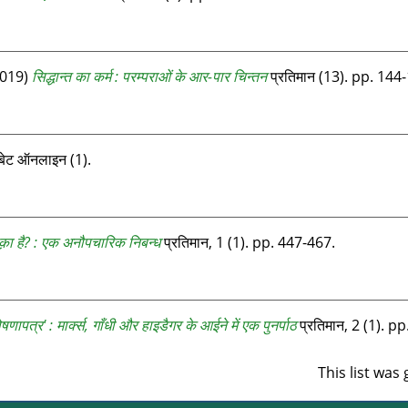
019)
सिद्धान्त का कर्म : परम्पराओं के आर-पार चिन्तन
प्रतिमान (13). pp. 144
बेट ऑनलाइन (1).
क़ा है? : एक अनौपचारिक निबन्ध
प्रतिमान, 1 (1). pp. 447-467.
षणापत्र' : मार्क्स, गाँधी और हाइडैगर के आईने में एक पुनर्पाठ
प्रतिमान, 2 (1). p
This list wa