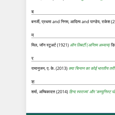
ब
बनर्जी, प्रथमा
and
निगम, आदित्य
and
पाण्डेय, राकेश
(2
म
मिल, जॉन स्टुअर्ट
(1921)
ऑन लिबर्टी (अन्तिम अध्याय)
डि
र
रामानुजन, ए. के.
(2013)
क्या चिन्तन का कोई भारतीय तरी
श
शर्मा, अम्बिकादत्त
(2014)
हिन्द स्वराज्य' और 'कम्युनिस्ट घो