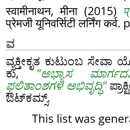
स्वामीनाथन, मीना
(2015)
प
प्रेमजी यूनिवर्सिटी लर्निंग कर्व
ವ
ವ್ಯಕ್ತೀಕೃತ ಕುಟುಂಬ ಸೇವಾ 
ಕು,
"ಅಭ್ಯಾಸ ಮಾರ್ಗದರ
ಫಲಿತಾಂಶಗಳ ಅಭಿವೃದ್ಧಿ"
ಪ್ರಾಕ
ಔಟ್‌ಕಮ್ಸ್.
This list was gene