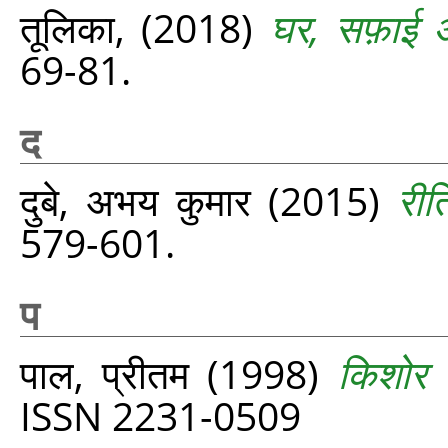
तूलिका,
(2018)
घर, सफ़ाई औ
69-81.
द
दुबे, अभय कुमार
(2015)
रीत
579-601.
प
पाल, प्रीतम
(1998)
किशोर
ISSN 2231-0509