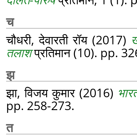
च
चौधरी, देवारती रॉय
(2017)
ख
तलाश
प्रतिमान (10). pp. 3
झ
झा, विजय कुमार
(2016)
भारत
pp. 258-273.
त