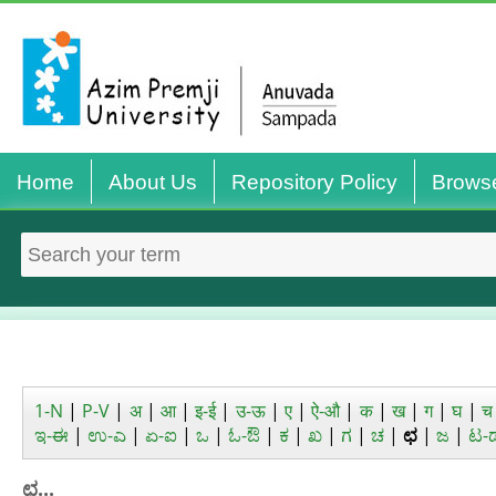
Home
About Us
Repository Policy
Brows
1-N
|
P-V
|
अ
|
आ
|
इ-ई
|
उ-ऊ
|
ए
|
ऐ-औ
|
क
|
ख
|
ग
|
घ
|
च
ಇ-ಈ
|
ಉ-ಎ
|
ಏ-ಐ
|
ಒ
|
ಓ-ಔ
|
ಕ
|
ಖ
|
ಗ
|
ಚ
|
ಛ
|
ಜ
|
ಟ-
ಛ...