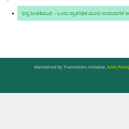
ಛಿನ್ನ ವಿಂಶತಿಮುಖಿ – ಒಂದು ಪ್ರಾತಿನಿಧಿಕ ಮೂರು ಆಯಾಮಗಳ ಅಕ
Maintained by Translations Initiative,
Azim Premji