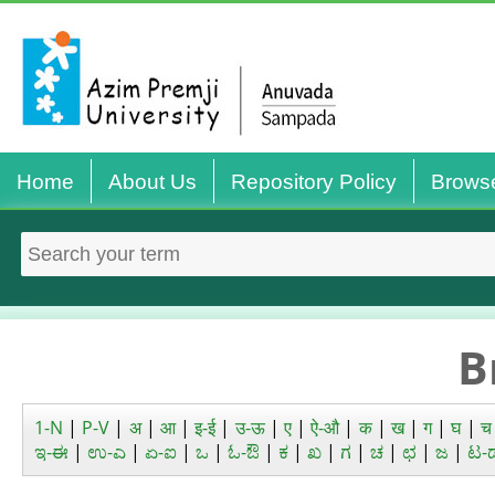
Home
About Us
Repository Policy
Brows
B
1-N
|
P-V
|
अ
|
आ
|
इ-ई
|
उ-ऊ
|
ए
|
ऐ-औ
|
क
|
ख
|
ग
|
घ
|
च
ಇ-ಈ
|
ಉ-ಎ
|
ಏ-ಐ
|
ಒ
|
ಓ-ಔ
|
ಕ
|
ಖ
|
ಗ
|
ಚ
|
ಛ
|
ಜ
|
ಟ-