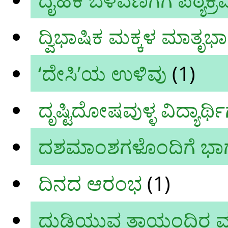
ದ್ವಿಭಾಷಿಕ ಮಕ್ಕಳ ಮಾತೃಭಾಷೆ
‘ದೇಸಿ’ಯ ಉಳಿವು
(1)
ದೃಷ್ಟಿದೋಷವುಳ್ಳ ವಿದ್ಯಾರ್
ದಶಮಾಂಶಗಳೊಂದಿಗೆ ಭಾ
ದಿನದ ಆರಂಭ
(1)
ದುಡಿಯುವ ತಾಯಂದಿರ ಮಕ್ಕ