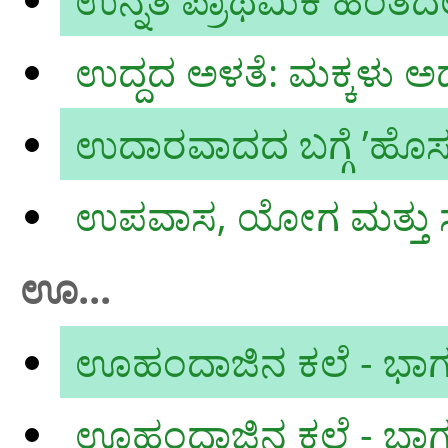
ಉದ್ದದ ಅಳತೆ: ಮಕ್ಕಳು ಅದನ
ಉದಾರವಾದದ ಬಗ್ಗೆ ʼಹೊಸತ
ಉಪವಾಸ, ಯೋಗ ಮತ್ತು ಸ
ಊ...
ಊಹಂದಾಜಿನ ಕಲೆ - ಭಾಗ
ಊಹಂದಾಜಿನ ಕಲೆ - ಭಾಗ 2 