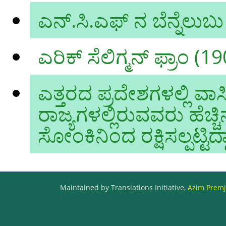
ಎನ್‌.ಸಿ.ಎಫ್‌ ನ ಬೆನ್ನೆಲುಬು
ಎರಿಕ್ ಸೆಲಿಗ್ಮನ್ ಫ್ರಾಂ (
ಎತ್ತರದ ಪ್ರದೇಶಗಳಲ್ಲಿ ವ
ರಾಜ್ಯಗಳಲ್ಲಿರುವವರು ಹೆಚ್
ಸೋಂಕಿನಿಂದ ರಕ್ಷಿಸಲ್ಪಟ್ಟಿದ
Maintained by Translations Initiative,
Azim Premji