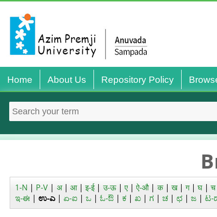
Home
About Us
Repository Policy
Brows
B
1-N
|
P-V
|
अ
|
आ
|
इ-ई
|
उ-ऊ
|
ए
|
ऐ-औ
|
क
|
ख
|
ग
|
घ
|
च
ಇ-ಈ
|
ಉ-ಎ
|
ಏ-ಐ
|
ಒ
|
ಓ-ಔ
|
ಕ
|
ಖ
|
ಗ
|
ಚ
|
ಛ
|
ಜ
|
ಟ-