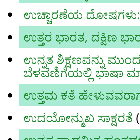
ಉಚ್ಚಾರಣೆಯ ದೋಷಗಳು: ನಮ
ಉತ್ತರ ಭಾರತ, ದಕ್ಷಿಣ ಭಾರ
ಉನ್ನತ ಶಿಕ್ಷಣವನ್ನು ಮುಂದು
ಬೆಳವಣಿಗೆಯಲ್ಲಿ ಭಾಷಾ ಮ
ಉತ್ತಮ ಕತೆ ಹೇಳುವವರಾಗ
ಉದಯೋನ್ಮುಖ ಸಾಕ್ಷರತೆ
(
ಉನ್ನತ ಪ್ರಾಥಮಿಕ ಹಂತದಲ