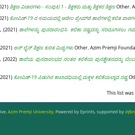
021)
ಶಿಕ್ಷಣ ವಿಚಾರಗಳು - ಸಂಪುಟ 1 - ಶಿಕ್ಷಕರು ಮತ್ತು ಶಿಕ್ಷಕರ ಶಿಕ್ಷಣ
Other. A
021)
ಕೋವಿಡ್-19 ರ ಸಮಯದಲ್ಲಿ ಅಜೀಂ ಪ್ರೇಮ್‌ಜಿ ಶಾಲೆಗಳಲ್ಲಿ ಕಲಿತ ಪಾಠಗ
್,
(2021)
ಶಾಲೆಗಳನ್ನು ಪುನರಾರಂಭಿಸಿ- ಕಲಿಕಾ ನಷ್ಟವನ್ನು ಸರಿದೂಗಿಸಲು ಗಮನಹರಿ
(2021)
ಆನ್ ಲೈನ್ ಶಿಕ್ಷಣ ಕುರಿತ ಮಿಥ್ಯಗಳು
Other. Azim Premji Founda
್,
(2022)
ಶಾಲೆಯ ಪುನರಾರಂಭದ ನಂತರ ಕಲಿಕೆಯ ಪುನಶ್ಚೇತನವನ್ನು ಬೆಂಬಲಿಸು
(2021)
ಕೋವಿಡ್-19 ಪಿಡುಗಿನ ಕಾಲಾವಧಿಯಲ್ಲಿ ಮಕ್ಕಳ ಕಲಿಕೆಯಲ್ಲಾದ ನಷ್ಟ
Oth
This list wa
ive,
Azim Premji University
, Powered by Eprints, supported by
Infor