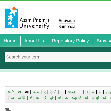
Home
About Us
Repository Policy
Brows
A-P
|
अ
|
आ
|
इ-ऋ
|
ए
|
ऐ-औ
|
क
|
ख-ख़
|
ग
|
घ
|
च
|
ज
|
ज़-
|
ಎ
|
ಏ-ಔ
|
ಕ
|
ಖ
|
ಗ
|
ಘ
|
ಚ
|
ಜ
|
ಝ-ಠ
|
ಡ
|
ತ-ಥ
|
ದ
|
आ...