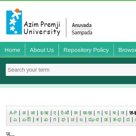
Home
About Us
Repository Policy
Brows
A-P
|
अ
|
आ
|
इ-ऋ
|
ए
|
ऐ-औ
|
क
|
ख-ख़
|
ग
|
घ
|
च
|
ज
|
ज़-
|
ಎ
|
ಏ-ಔ
|
ಕ
|
ಖ
|
ಗ
|
ಘ
|
ಚ
|
ಜ
|
ಝ-ಠ
|
ಡ
|
ತ-ಥ
|
ದ
|
ज़...