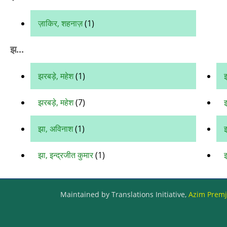
ज़ाकिर, शहनाज़
(1)
झ...
झरबड़े, महेश
(1)
झरबड़े, महेश
(7)
झा, अविनाश
(1)
झ
झा, इन्द्रजीत कुमार
(1)
Maintained by Translations Initiative,
Azim Premji