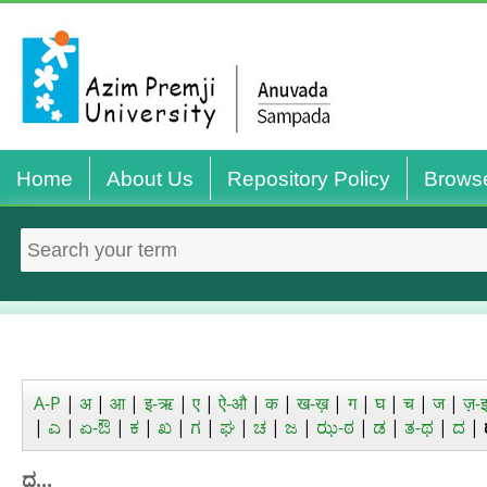
Home
About Us
Repository Policy
Brows
A-P
|
अ
|
आ
|
इ-ऋ
|
ए
|
ऐ-औ
|
क
|
ख-ख़
|
ग
|
घ
|
च
|
ज
|
ज़-
|
ಎ
|
ಏ-ಔ
|
ಕ
|
ಖ
|
ಗ
|
ಘ
|
ಚ
|
ಜ
|
ಝ-ಠ
|
ಡ
|
ತ-ಥ
|
ದ
|
ಧ...