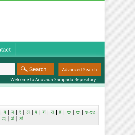
tact
Advanced Search
Welcome to Anuvada Sampada Repository
|
म
|
य
|
र
|
ल
|
व
|
श
|
स
|
ह
|
ಅ
|
ಆ
|
ಇ-ಉ
|
ಷ
|
ಸ
|
ಹ