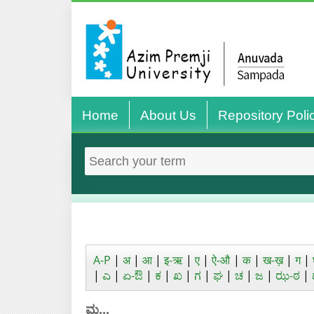
Home
About Us
Repository Poli
A-P
|
अ
|
आ
|
इ-ऋ
|
ए
|
ऐ-औ
|
क
|
ख-ख़
|
ग
|
|
ಎ
|
ಏ-ಔ
|
ಕ
|
ಖ
|
ಗ
|
ಘ
|
ಚ
|
ಜ
|
ಝ-ಠ
|
ಮ...