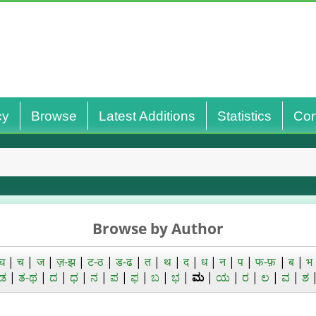
cy
Browse
Latest Additions
Statistics
Con
Browse by Author
घ
|
च
|
ज
|
ज़-झ
|
ट-ठ
|
ड-ढ
|
त
|
थ
|
द
|
ध
|
न
|
प
|
फ-फ़
|
ब
|
भ
ಡ
|
ತ-ಥ
|
ದ
|
ಧ
|
ನ
|
ಪ
|
ಫ
|
ಬ
|
ಭ
|
ಮ
|
ಯ
|
ರ
|
ಲ
|
ವ
|
ಶ