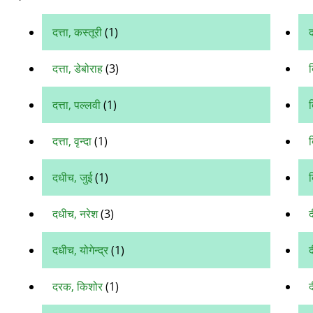
दत्ता, कस्तूरी
(1)
द
दत्ता, डेबोराह
(3)
दत्ता, पल्लवी
(1)
द
दत्ता, वृन्दा
(1)
दधीच, जुई
(1)
द
दधीच, नरेश
(3)
द
दधीच, योगेन्द्र
(1)
द
दरक, किशोर
(1)
द