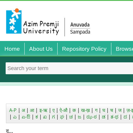
Home
About Us
Repository Policy
Brows
A-P
|
अ
|
आ
|
इ-ऋ
|
ए
|
ऐ-औ
|
क
|
ख-ख़
|
ग
|
घ
|
च
|
ज
|
ज़-
|
ಎ
|
ಏ-ಔ
|
ಕ
|
ಖ
|
ಗ
|
ಘ
|
ಚ
|
ಜ
|
ಝ-ಠ
|
ಡ
|
ತ-ಥ
|
ದ
|
द...