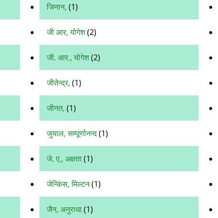
जिनान,
(1)
जी आर, योगेश
(2)
जी. आर., योगेश
(2)
जीतेन्‍द्र,
(1)
जीनत,
(1)
जुयाल, सम्पूर्णानन्द
(1)
जे. ए., अक्षता
(1)
जेन्किंस, मिल्टन
(1)
जैन, अनुराधा
(1)