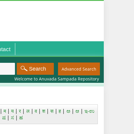
tact
Advanced Search
Welcome to Anuvada Sampada Repository
|
म
|
य
|
र
|
ल
|
व
|
श
|
स
|
ह
|
ಅ
|
ಆ
|
ಇ-ಉ
|
ಷ
|
ಸ
|
ಹ