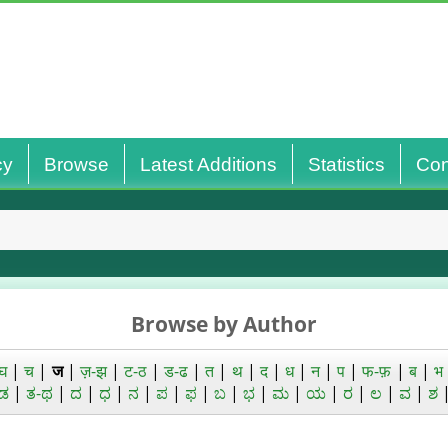
cy
Browse
Latest Additions
Statistics
Con
Browse by Author
घ
|
च
|
ज
|
ज़-झ
|
ट-ठ
|
ड-ढ
|
त
|
थ
|
द
|
ध
|
न
|
प
|
फ-फ़
|
ब
|
भ
ಡ
|
ತ-ಥ
|
ದ
|
ಧ
|
ನ
|
ಪ
|
ಫ
|
ಬ
|
ಭ
|
ಮ
|
ಯ
|
ರ
|
ಲ
|
ವ
|
ಶ