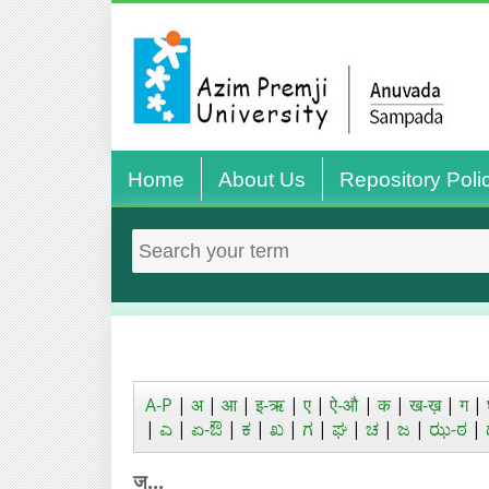
Home
About Us
Repository Poli
A-P
|
अ
|
आ
|
इ-ऋ
|
ए
|
ऐ-औ
|
क
|
ख-ख़
|
ग
|
|
ಎ
|
ಏ-ಔ
|
ಕ
|
ಖ
|
ಗ
|
ಘ
|
ಚ
|
ಜ
|
ಝ-ಠ
|
ज...