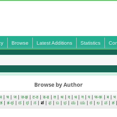
cy
Browse
Latest Additions
Statistics
Con
Browse by Author
घ
|
च
|
ज
|
ज़-झ
|
ट-ठ
|
ड-ढ
|
त
|
थ
|
द
|
ध
|
न
|
प
|
फ-फ़
|
ब
|
भ
ಡ
|
ತ-ಥ
|
ದ
|
ಧ
|
ನ
|
ಪ
|
ಫ
|
ಬ
|
ಭ
|
ಮ
|
ಯ
|
ರ
|
ಲ
|
ವ
|
ಶ