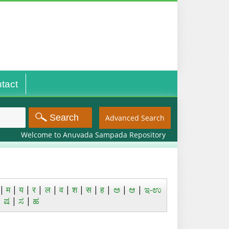
tact
Advanced Search
Welcome to Anuvada Sampada Repository
|
म
|
य
|
र
|
ल
|
व
|
श
|
स
|
ह
|
ಅ
|
ಆ
|
ಇ-ಉ
|
ಷ
|
ಸ
|
ಹ