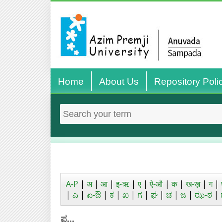
Home
About Us
Repository Poli
A-P
|
अ
|
आ
|
इ-ऋ
|
ए
|
ऐ-औ
|
क
|
ख-ख़
|
ग
|
|
ಎ
|
ಏ-ಔ
|
ಕ
|
ಖ
|
ಗ
|
ಘ
|
ಚ
|
ಜ
|
ಝ-ಠ
|
ಪ...