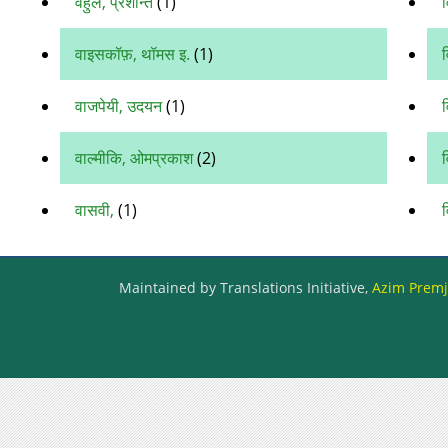
वहुले, प्रशान्त
(1)
वाइसकॉफ़, थॉमस इ.
(1)
व
वाजपेयी, उदयन
(1)
व
वाल्मीकि, ओमप्रकाश
(2)
व
वासवी,
(1)
व
Maintained by Translations Initiative,
Azim Premji