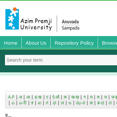
Home
About Us
Repository Policy
Brows
A-P
|
अ
|
आ
|
इ-ऋ
|
ए
|
ऐ-औ
|
क
|
ख-ख़
|
ग
|
घ
|
च
|
ज
|
ज़-
|
ಎ
|
ಏ-ಔ
|
ಕ
|
ಖ
|
ಗ
|
ಘ
|
ಚ
|
ಜ
|
ಝ-ಠ
|
ಡ
|
ತ-ಥ
|
ದ
|
व...