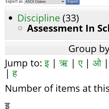
Export as
Discipline
(33)
Assessment In Sc
Group b
Jump to:
इ
|
ऋ
|
ए
|
ओ
|
ह
Number of items at this
इ