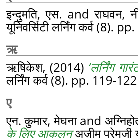
इन्दुमति, एस.
and
राघवन, न
यूनिवर्सिटी लर्निंग कर्व (8). p
ऋ
ऋषिकेश,
(2014)
‘लर्निंग गार
लर्निंग कर्व (8). pp. 119-122
ए
एन. कुमार, मेघना
and
अग्निहोत्
के लिए आकलन
अज़ीम प्रेमजी य