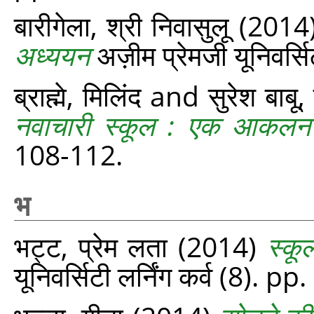
बारीगेला, श्री निवासुलू
(2014
अध्ययन
अज़ीम प्रेमजी यूनिवर्स
ब्राह्मे, मिलिंद
and
सुरेश बाबू,
नवाचारी स्कूल : एक आकलन
108-112.
भ
भट्ट, प्रेम लता
(2014)
स्कू
यूनिवर्सिटी लर्निंग कर्व (8). p