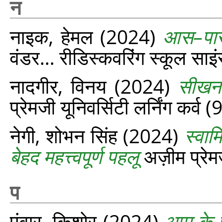
न
नाइक, हेमल
(2024)
आस–पास 
वंडर... रीडिस्‍कवरिंग स्‍कूल स
नादगीर, विनय
(2024)
सीखना
प्रेमजी यूनिवर्सिटी लर्निंग कर्व
नेगी, शोभन सिंह
(2024)
स्वाम
बेहद महत्त्वपूर्ण पहलू
अज़ीम प्रेमज
प
पंवार, किशोर
(2024)
आम के प