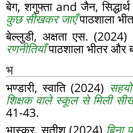
बेग, शगुफ्ता
and
जैन, सिद्धार्
कुछ सीखकर जाएँ
पाठशाला भीत
बेल्लुडी, अक्षता एस.
(2024)
रणनीतियाँ
पाठशाला भीतर और ब
भ
भण्डारी, स्वाति
(2024)
सहयो
शिक्षक वाले स्कूल से मिली सीखे
41-43.
भास्कर, सतीश
(2024)
बिना प