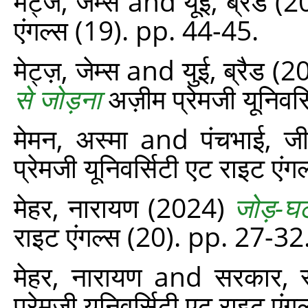
मेट्ज, जेम्स
and
यूई, ब्रैड
(2
एंगल्‍स (19). pp. 44-45.
मेट्ज़, जेम्स
and
युई, ब्रैड
(2
से जोड़ना
अज़ीम प्रेमजी यूनिवर
मेमन, अस्मा
and
पंचभाई, जी
प्रेमजी यूनिवर्सिटी एट राइट एं
मेहर, नारायण
(2024)
जोड़-घ
राइट एंगल्‍स (20). pp. 27-32
मेहर, नारायण
and
सरकार, स
प्रेमजी यूनिवर्सिटी एट राइट एं