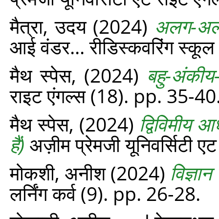
मैत्रा, उदय
(2024)
अलग-अलग 
आई वंडर... रीडिस्‍कवरिंग स्‍क
मैथ स्पेस,
(2024)
बहु-अंकी
राइट एंगल्‍स (18). pp. 35-40
मैथ स्पेस,
(2024)
द्विविमीय आ
हैं)
अज़ीम प्रेमजी यूनिवर्सिटी ए
मोकशी, अनीश
(2024)
विज्ञान
लर्निंग कर्व (9). pp. 26-28.