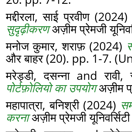
मद्दीरला, साई प्रवीण
(2024
सुदृढ़ीकरण
अज़ीम प्रेमजी यूनिवर
मनोज कुमार, शराफ़
(2024)
स
और बाहर (20). pp. 1-7. (
मरेड्डी, दसन्ना
and
रावी, 
पोर्टफ़ोलियो का उपयोग
अज़ीम प्
महापात्रा, बनिश्री
(2024)
सम
करना
अज़ीम प्रेमजी यूनिवर्सिटी