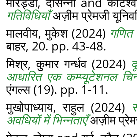
मारेड्डी, दासन्ना
and
कोटेश्
गतिविधियाँ
अज़ीम प्रेमजी यूनिवर
मालवीय, मुकेश
(2024)
गणित त
बाहर, 20. pp. 43-48.
मिश्र, कुमार गर्न्‍धव
(2024)
द
आधारित एक कम्प्यूटेशनल चिन
एंगल्‍स (19). pp. 1-11.
मुखोपाध्याय, राहुल
(2024)
स
अवधियों में भिन्नताएँ
अज़ीम प्रेम