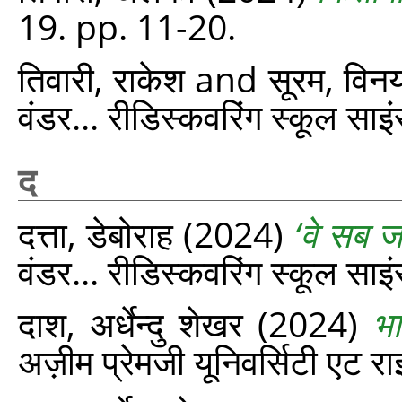
19. pp. 11-20.
तिवारी, राकेश
and
सूरम, विन
वंडर... रीडिस्‍कवरिंग स्‍कूल स
द
दत्ता, डेबोराह
(2024)
‘वे सब जो 
वंडर... रीडिस्‍कवरिंग स्‍कूल स
दाश, अर्धेन्दु शेखर
(2024)
भ
अज़ीम प्रेमजी यूनिवर्सिटी एट र