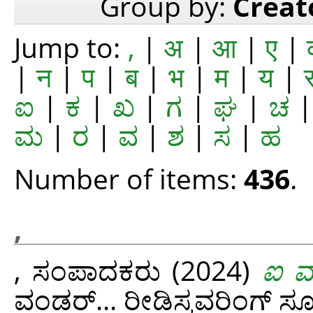
Group by:
Creat
Jump to:
,
|
अ
|
आ
|
ए
|
|
न
|
प
|
ब
|
भ
|
म
|
य
|
ಐ
|
ಕ
|
ಖ
|
ಗ
|
ಘ
|
ಚ
ಮ
|
ರ
|
ವ
|
ಶ
|
ಸ
|
ಹ
Number of items:
436
.
,
, ಸಂಪಾದಕರು
(2024)
ಐ ವಂ
ವಂಡರ್...‌ ರೀಡಿಸ್ಕವರಿಂಗ್‌ ಸ್ಕೂ