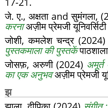
17-21.
जे. ए., अक्षता
and
सुमंगला,
(
करना
अज़ीम प्रेमजी यूनिवर्सिटी
जोशी, कमलेश चन्‍द्र
(2024
पुस्तकमाला की पुस्तकें
पाठशाला
जोसफ़, अरुणी
(2024)
अमूर्
का एक अनुभव
अज़ीम प्रेमजी यू
झ
झाला, दीपिका
(2024)
संगीत :