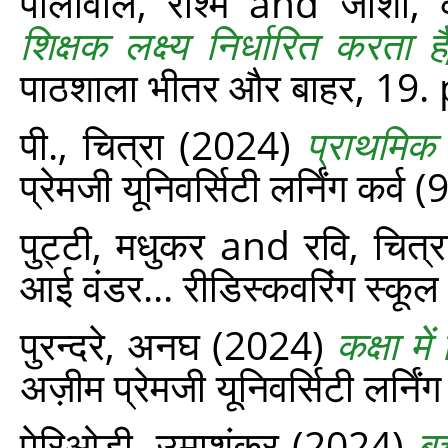
पालीवाल, रश्‍मि
and
जोशी, क
शिक्षक लक्ष्य निर्धारित करत
पाठशाला भीतर और बाहर, 19.
पी., चित्रा
(2024)
प्राथमिक 
प्रेमजी यूनिवर्सिटी लर्निंग कर्व
पुट्टी, मधुकर
and
रवि, चित्र
आई वंडर... रीडिस्‍कवरिंग स्‍क
पुरन्दरे, अनघ
(2024)
कक्षा म
अज़ीम प्रेमजी यूनिवर्सिटी लर्नि
पेरिओडी, उमाशंकर
(2024)
बच