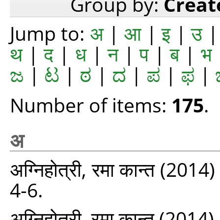
Group by:
Creat
Jump to:
अ
|
आ
|
इ
|
उ
थ
|
द
|
ध
|
न
|
प
|
ब
|
भ
ಜ
|
ಟ
|
ಠ
|
ದ
|
ಪ
|
ಫ
|
Number of items:
175
.
अ
अग्‍निहोत्री, रमा कान्त
(2014)
4-6.
अग्‍निहोत्री, रमा कान्त
(2014)